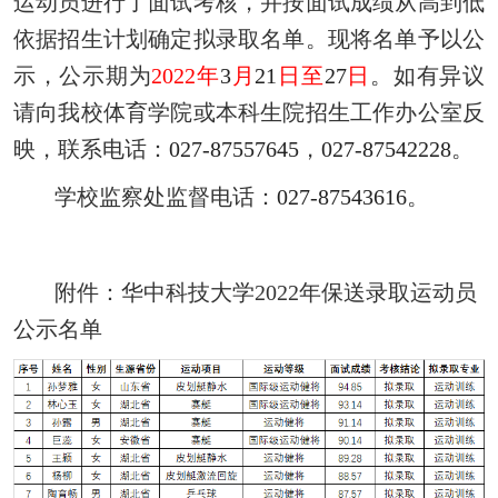
运动员进行了面试考核，并按面试成绩从高到低
依据招生计划确定拟录取名单。现将名单予以公
示，公示期为
2022
年
3
月
21
日至
27
日
。如有异议
请向我校体育学院或本科生院招生工作办公室反
映，联系电话：
027-87557645
，
027-87542228
。
学校监察处监督电话：
027-87543616
。
附件：华中科技大学
2022
年保送录取运动员
公示名单