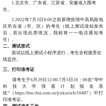
1.北京市、广东省、江苏省、安徽省入围考
生。
2.2022年7月3日8:00之前新增疫情中高风险地
区所在省（市、区）的考生（线上测试须知发布
后，若出现此类情况，我校将一一电话通知考
生）。
二、
测试形式
面试以线上测试小程序进行，考生全程接受在
线监控。
三、
打印准考证
请考生于
6
月
29
日
12:00-7
月
3
日
18
：
00
在“华中
科技大学强基计划报名系
统”（
https://bm.chsi.com.cn/jcxkzs/sch/10487
）中打
印准考证。