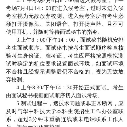
2.上午考场
7
月
4
日
8
：
00
前进入候考室，下午
考场
7
月
4
日
14
：
00
前进入候考室，过时未进入候
考室视为无故放弃校测。进入候考室所有考生必
须打开摄像头、关闭语音、打开扬声器、且不可
使用耳机，并随时等待面试秘书的指令。
3.上午
8
：
00/
下午
14
：
00
，面试秘书随机安排
考生面试顺序。面试秘书按考生面试顺序检查核
验考生身份证、准考证，考生应严格按照模拟测
试时确定的机位要求设置面试环境，如面试环境
不合格且经提示调整后仍不合格的，视为无故放
弃校测。
4.上午
8:30/
下午
14
：
30
开始正式面试。考生
由面试秘书根据面试顺序切入面试考场。
5.测试过程中，遇技术问题或非正常断网，应
及时与华中科技大学本科生院招生工作办公室联
系，超过
3
分钟未重新连线或未电话联系工作人