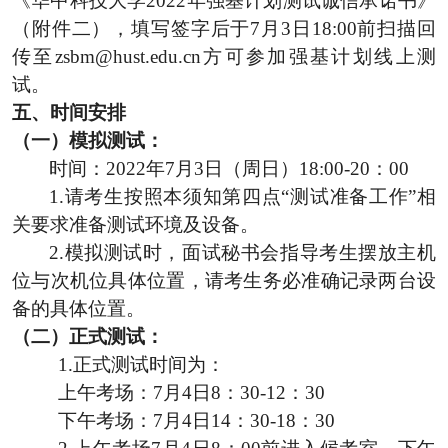
《华中科技大学
2022
年强基计划测试诚信承诺书》
（附件二），填写签字后于
7
月
3
日
18:00
前扫描回
传至
zsbm@hust.edu.cn
方可参加强基计划线上测
试。
五、
时间安排
（一）模拟测试：
时间：
2022
年
7
月
3
日（周日）
18:00-20
：
00
1.请考生按照本须知第四点“测试准备工作”相
关要求准备测试环境及设备。
2.模拟测试时，面试秘书会指导考生摆放主机
位与次机位具体位置，请考生务必准确记录两台设
备的具体位置。
（二）正式测试
：
1.正式测试时间为：
上午考场：7月4日8：30-12：30
下午考场：7月
4
日
14
：
30-18
：
30