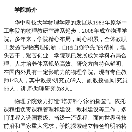
学院简介
华中科技大学物理学院的发展从
1983
年原华中
工学院的物理教研室建系起步，
2008
年成立物理学
院。多年来，学院精心布局，耐心积累，全体教职
工发扬
“
探物穷理创新，自信自强争先
”
的精神，埋
头苦干，艰苦创业。学院现已发展成为学科布局合
理、人才培养体系规范高效、研究方向特色鲜明、
在国内外具有一定影响力的物理学院。现有专任教
师
143
人，其中教授
/
研究员
69
人、副教授
/
副研究员
66
人，讲师
/
助理研究员
8
人。
物理学院致力打造
“
培养科学家的摇篮
”
。依托
课程组负责课程管理和建设、教材建设等工作，多
门课程入选国家级、省级一流课程。面向世界科技
前沿和国家重大需求，学院探索建立特色鲜明的格