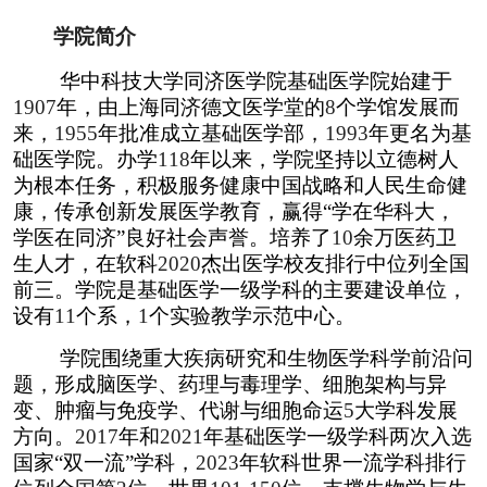
学院简介
华中科技大学同济医学院基础医学院始建于
1907
年，由上海同济德文医学堂的
8
个学馆发展而
来，
1955
年批准成立基础医学部，
1993
年更名为基
础医学院。办学
118
年以来，学院坚持以立德树人
为根本任务，积极服务健康中国战略和人民生命健
康，传承创新发展医学教育，赢得“学在华科大，
学医在同济”良好社会声誉。培养了
10
余万医药卫
生人才，在软科
2020
杰出医学校友排行中位列全国
前三。学院是基础医学一级学科的主要建设单位，
设有
11
个系，
1
个实验教学示范中心。
学院围绕重大疾病研究和生物医学科学前沿问
题，形成脑医学、药理与毒理学、细胞架构与异
变、肿瘤与免疫学、代谢与细胞命运
5
大学科发展
方向。
2017
年和
2021
年基础医学一级学科两次入选
国家“双一流”学科，
2023
年软科世界一流学科排行