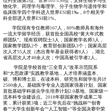
位列全国第
2
位、世界
101-150
位，支撑生物学与生
物化学、药理学与毒理学、分子生物学与遗传学和
临床医学四个学科进入世界
ESI
前
1
‰，
8
个相关学
科全部进入世界
ESI
前
1%
。
学院现有专任教师
167
人，
80%
教师具有海外
一流大学留学经历，获首批全国高校“黄大年式教
师团队”。现有双聘院士
3
人，国家教学名师
3
人，
国家教学团队
2
个，教育部创新团队
3
个；国家高层
次人才
55
人次（杰出青年基金获得者
8
人），湖北
省高层次人才
40
余人次；中国高被引学者
2
人。
学院是学校首批“三全育人”改革示范院系
和“大思政课”实践教学基地，人才培养涵盖本、
硕、博和博士后，在读本科、研究生和留学生共计
2500
余人。基础医学专业入选国家强基计划、国家
首批基础学科拔尖学生培养计划
2.0
基地、国家级一
流本科专业建设点。
2018
年获国家教学成果二等
奖，累计获奖
3
项；近三年先后在“挑战杯”“创青
春”“大学生创新年会”“人工智能
+
”等全国决赛中荣