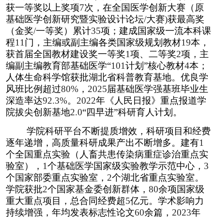
获一等奖以上奖项
7
次，在全国医学创新大赛（原
基础医学创新研究暨实验设计论坛
/
大赛
)
获最高奖
（金奖
/
一等奖）累计
35
项；建成国家级一流本科课
程
11
门，主编或副主编各类国家级规划教材
19
本，
获首届全国教材建设奖一等奖
1
项、二等奖
2
项，主
编副主编教育部基础医学“
101
计划”核心教材
4
本；
人体生命科学馆获批湖北省科普教育基地。优良学
风班比例超过
80%
，
2025
届基础医学强基班毕业生
深造率达
92.3%
。
2022
年《人民日报》重点报道学
院拔尖创新基地
2.0
“四早进”科研育人计划。
学院科研平台不断提质增效，科研项目和经费
逐年递增，高质量科研成果产出不断增多。建有
1
个全国重点实验（人畜共患传染病重症诊治重点实
验室），
1
个基础医学国家级实验教学示范中心，
3
个国家部委重点实验室，
2
个湖北省重点实验室。
学院获批
2
个国家基金委创新群体，
80
余项国家级
重大重点项目，总合同经费超
5
亿元。学术影响力
持续增强，年均发表标志性论文
60
余篇，
2023
年