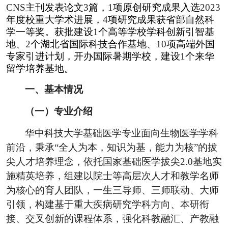
CNS
主刊发表论文
3
篇，
1
项原创研究成果入选
2023
年度校重大学术进展，
4
项研究成果获省部自然科
学一等奖。获批建设
1
个高等学校学科创新引智基
地、
2
个湖北省国际科技合作基地、
10
项高端外国
专家引进计划，开办国际暑期学校，建设
1
个来华
留学培养基地。
一、基本情况
（一）专业介绍
华中科技大学基础医学专业面向生物医学学科
前沿，秉承“全人为本，知识为基，能力为核”的拔
尖人才培养理念，依托国家基础医学拔尖
2.0
基地实
施精英培养，组建以院士等高层次人才和教学名师
为核心的育人团队，一生三导师、三师联动、大师
引领，构建基于重大疾病研究学科方向、本研衔
接、交叉创新的课程体系，强化科教融汇、产教融