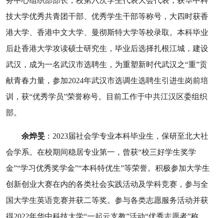
务中心组织部部长，校第六次学生代表大会代表，获华中科
技大学优秀共青团干部、优秀学生干部等称号，大四时获香
港大学、香港中文大学、曼彻斯特大学等校录取。本科毕业
后赴香港大学攻读硕士研究生，毕业后选择扎根江城，建设
武汉，成为一名武汉市选聘生，为重塑新时代武汉之
“
重
”
贡
献青春力量，参加
2024
年武汉市选调生选聘生引进生岗前培
训，获
“
优秀学员
”
荣誉称号。目前工作于中共江汉区委组织
部。
余烨旻
：
2023
届社会学专业本科毕业生，保研至北大社
会学系。在校期间稳居专业第一，曾获
“
校三好学生奖学
金
”“
学习优秀奖学金
”“
本科特优生
”
等荣誉。积极参加大学生
创新创业大赛在内的各类社会实践活动及学科竞赛，参与全
国大学生英语竞赛并获二等奖。参与各类志愿服务活动并获
得
2022
年华中科技大学
“
一起云支教
”
活动
“
优秀志愿者
”
称