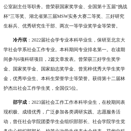
公室副主任等职务。曾荣获国家奖学金、全国第十五届
“
挑战
杯
”
三等奖、湖北省第三届
MSW
实务大赛二等奖、三好研究
生标兵、优秀研究生干部、两次一等学业奖学金等荣誉。
冷丹琪
：
2022
届社会学专业本科毕业生，保研至北京大
学社会学系社会工作专业。本科期间专业排名第一。在读期
间参与
6
项科研项目，
2
篇文章发表。曾荣获三好学生奖学
金、国家奖学金、国家励志奖学金、曾宪梓优秀大学生奖学
金，优秀毕业生、本科生荣誉学士等荣誉。获得第十二届林
护杰出社会工作学生奖，全国仅
5
位。
邵宇成
：
2023
届社会工作工作本科毕业生，在校期间表
现积极、成绩优秀，广泛参加各类调研实践、志愿服务活
动，曾任社会学院团委学生会组织部部长、社会学院学生党